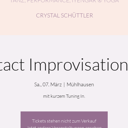
TANZ, PERFORMANCE, IYENGAR ® YOGA
CRYSTAL SCHÜTTLER
act Improvisatio
Sa., 07. März
  |  
Mühlhausen
mit kurzem Tuning In.
Tickets stehen nicht zum Verkauf
Jetzt andere Veranstaltungen ansehen