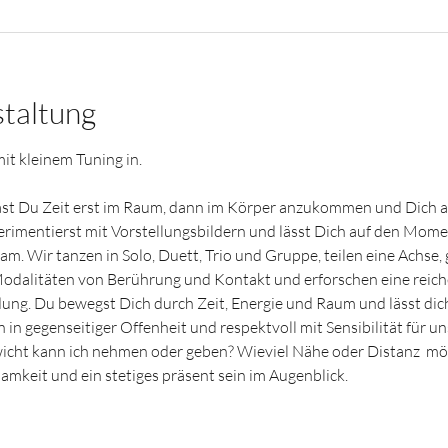
staltung
it kleinem Tuning in.
hast Du Zeit erst im Raum, dann im Körper anzukommen und Dich 
imentierst mit Vorstellungsbildern und lässt Dich auf den Momen
 Jam. Wir tanzen in Solo, Duett, Trio und Gruppe, teilen eine Ach
odalitäten von Berührung und Kontakt und erforschen eine reich
g. Du bewegst Dich durch Zeit, Energie und Raum und lässt dich 
n in gegenseitiger Offenheit und respektvoll mit Sensibilität für 
icht kann ich nehmen oder geben? Wieviel Nähe oder Distanz  möch
amkeit und ein stetiges präsent sein im Augenblick.