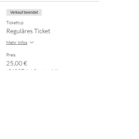
Verkauf beendet
Tickettyp
Reguläres Ticket
Mehr Infos
Preis
25,00 €
+0,63 € Ticket-Servicegebühr
Diese Veranstaltung teilen