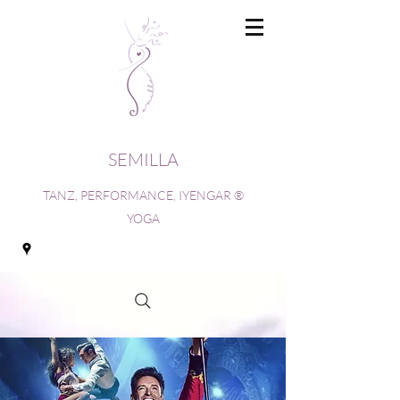
SEMILLA
TANZ, PERFORMANCE, IYENGAR ®
YOGA