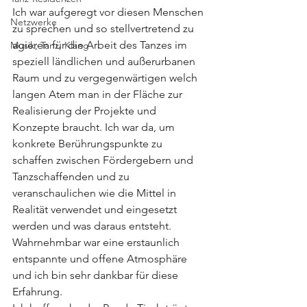
Ich war aufgeregt vor diesen Menschen 
Netzwerke
zu sprechen und so stellvertretend zu 
agieren für die Arbeit des Tanzes im 
Musik, Tanz, Klang
speziell ländlichen und außerurbanen 
Raum und zu vergegenwärtigen welch 
langen Atem man in der Fläche zur 
Realisierung der Projekte und 
Konzepte braucht. Ich war da, um 
konkrete Berührungspunkte zu 
schaffen zwischen Fördergebern und 
Tanzschaffenden und zu 
veranschaulichen wie die Mittel in 
Realität verwendet und eingesetzt 
werden und was daraus entsteht. 
Wahrnehmbar war eine erstaunlich 
entspannte und offene Atmosphäre 
und ich bin sehr dankbar für diese 
Erfahrung. 