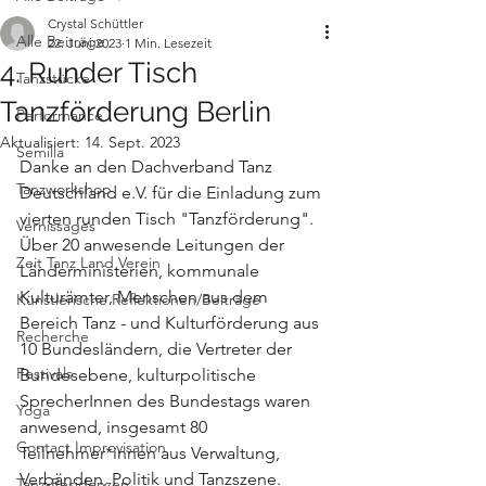
Crystal Schüttler
Alle Beiträge
22. Juni 2023
1 Min. Lesezeit
4. Runder Tisch
Tanzstücke
Tanzförderung Berlin
Performance
Aktualisiert:
14. Sept. 2023
Semilla
Danke an den Dachverband Tanz 
Tanzworkshop
Deutschland e.V. für die Einladung zum 
vierten runden Tisch "Tanzförderung". 
Vernissages
Über 20 anwesende Leitungen der 
Zeit Tanz Land Verein
Länderministerien, kommunale 
Kulturämter, Menschen aus dem 
Künstlerische Reflektionen/Beiträge
Bereich Tanz - und Kulturförderung aus 
Recherche
10 Bundesländern, die Vertreter der 
Festivals
Bundesebene, kulturpolitische 
SprecherInnen des Bundestags waren 
Yoga
anwesend, insgesamt 80 
Contact Improvisation
Teilnehmer*innen aus Verwaltung, 
Verbänden, Politik und Tanzszene. 
Tanz-Residenzen