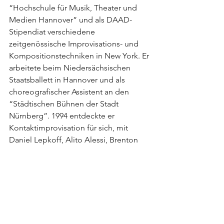
“Hochschule für Musik, Theater und 
Medien Hannover” und als DAAD-
Stipendiat verschiedene 
zeitgenössische Improvisations- und 
Kompositionstechniken in New York. Er 
arbeitete beim Niedersächsischen 
Staatsballett in Hannover und als 
choreografischer Assistent an den 
“Städtischen Bühnen der Stadt 
Nürnberg”. 1994 entdeckte er 
Kontaktimprovisation für sich, mit 
Daniel Lepkoff, Alito Alessi, Brenton 
Cheng, Martin Keogh and Nancy Stark 
Smith. Von 1998 bis 2002 leitete Ralf die 
Tanzkompanie des Stadttheaters 
Hildesheim und machte 
Kontaktimprovisation zum integrativen 
Bestandteil des Tänzertrainings, der 
Bewegungsrecherche und 