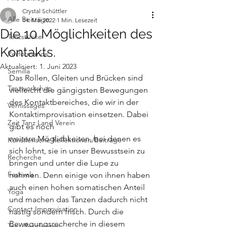
Crystal Schüttler
Alle Beiträge
14. Mai 2022
1 Min. Lesezeit
Die 10 Möglichkeiten des
Tanzstücke
Kontakts.
Performance
Aktualisiert:
1. Juni 2023
Semilla
Das Rollen, Gleiten und Brücken sind 
Tanzworkshop
vielleicht die gängigsten Bewegungen 
des Kontaktbereiches, die wir in der 
Vernissages
Kontaktimprovisation einsetzen. Dabei 
Zeit Tanz Land Verein
gibt es noch 
weitere Möglichkeiten, bei denen es 
Künstlerische Reflektionen/Beiträge
sich lohnt, sie in unser Bewusstsein zu 
Recherche
bringen und unter die Lupe zu 
Festivals
nehmen. Denn einige von ihnen haben 
auch einen hohen somatischen Anteil 
Yoga
und machen das Tanzen dadurch nicht 
Contact Improvisation
hastig sondern frisch. Durch die 
Bewegungsrecherche in diesem 
Tanz-Residenzen