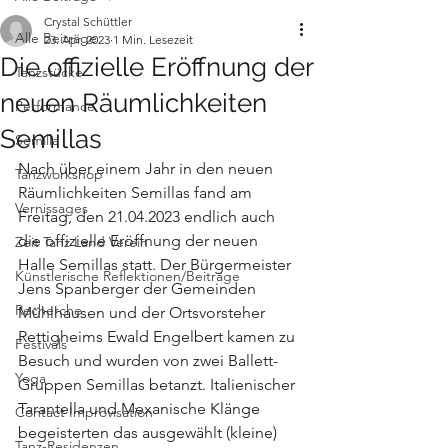
Crystal Schüttler
Alle Beiträge
23. Apr. 2023
1 Min. Lesezeit
Die offizielle Eröffnung der
Tanzstücke
neuen Räumlichkeiten
Performance
Semillas
Semilla
Nach über einem Jahr in den neuen 
Tanzworkshop
Räumlichkeiten Semillas fand am 
Vernissages
Freitag, den 21.04.2023 endlich auch 
die offizielle Eröffnung der neuen 
Zeit Tanz Land Verein
Halle Semillas statt. Der Bürgermeister 
Künstlerische Reflektionen/Beiträge
Jens Spanberger der Gemeinden 
Recherche
Mühlhausen und der Ortsvorsteher 
Rettigheims Ewald Engelbert kamen zu 
Festivals
Besuch und wurden von zwei Ballett-
Yoga
Gruppen Semillas betanzt. Italienischer 
Tarantella und Mexanische Klänge 
Contact Improvisation
begeisterten das ausgewählt (kleine) 
Tanz-Residenzen