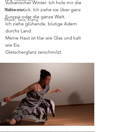
Vulkanischer Winter: Ich hole mir die 
Netzwerke
Kälte zurück. Ich ziehe sie über ganz 
Europa oder die ganze Welt.
Musik, Tanz, Klang
Ich ziehe glühende, blutige Adern 
durchs Land.
Meine Haut ist klar wie Glas und kalt 
wie Eis.
Gletscherglanz zerschmilzt.