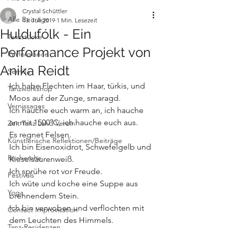
Crystal Schüttler
Alle Beiträge
13. Juli 2019
1 Min. Lesezeit
Huldufólk - Ein
Tanzstücke
Performance Projekt von
Performance
Anika Reidt
Semilla
Ich habe Flechten im Haar, türkis, und 
Tanzworkshop
Moos auf der Zunge, smaragd.
Vernissages
Ich hauche euch warm an, ich hauche 
an mit 1500°C, ich hauche euch aus.
Zeit Tanz Land Verein
Es regnet Felsen.
Künstlerische Reflektionen/Beiträge
Ich bin Eisenoxidrot, Schwefelgelb und 
Recherche
Kieselsäurenweiß.
Ich sprühe rot vor Freude.
Festivals
Ich wüte und koche eine Suppe aus 
Yoga
brennendem Stein.
Ich bin verwoben und verflochten mit 
Contact Improvisation
dem Leuchten des Himmels.
Tanz-Residenzen