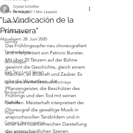
Crystal Schüttler
Alle Beiträge
18. Mai 2007
1 Min. Lesezeit
"La Vindicación de la
Tanzstücke
Primavera"
Performance
Aktualisiert:
28. Juni 2020
Semilla
Das Frühlingsopfer neu choreografiert 
Tanzworkshop
und interpretiert von Patricio Bunster. 
Mit über 20 Tänzern auf der Bühne 
Vernissages
gewinnt die Geschichte, gleich einem 
Zeit Tanz Land Verein
Märchen, an Bildkraft und Zauber. Es 
gibt die Wasserfeen, die 
Künstlerische Reflektionen/Beiträge
Pflanzengeister, die Beschützer des 
Recherche
Frühlings und den Tod mit seinen 
Festivals
Gehilfen. Meisterhaft interpretiert der 
Choreograf die gewaltige Musik in 
Yoga
anspruchsvollen Tanzbildern und in 
Contact Improvisation
einer sehr nuancenreichen Darstellung 
der unterschiedlichen Szenen.
Tanz-Residenzen