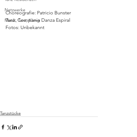
Netzwerke
Choreografie: Patricio Bunster
Tanz: Compania Danza Espiral
Musik, Tanz, Klang
Fotos: Unbekannt
Tanzstücke