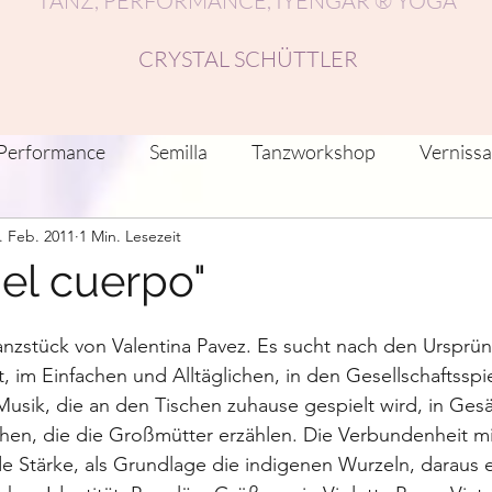
TANZ, PERFORMANCE, IYENGAR ® YOGA
CRYSTAL SCHÜTTLER
Performance
Semilla
Tanzworkshop
Verniss
. Feb. 2011
1 Min. Lesezeit
nstlerische Reflektionen/Beiträge
Recherche
Fest
del cuerpo"
anz-Residenzen
Netzwerke
Musik, Tanz, Klang
 Tanzstück von Valentina Pavez. Es sucht nach den Ursprü
t, im Einfachen und Alltäglichen, in den Gesellschaftsspi
Musik, die an den Tischen zuhause gespielt wird, in Ges
en, die die Großmütter erzählen. Die Verbundenheit mi
e Stärke, als Grundlage die indigenen Wurzeln, daraus 