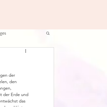
ages
ivals
Yoga
ngen der 
elen, den 
ängen, 
t der Erde und 
entwächst das 