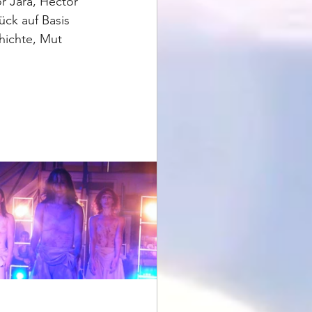
r Jara, Héctor 
ck auf Basis 
hichte, Mut 