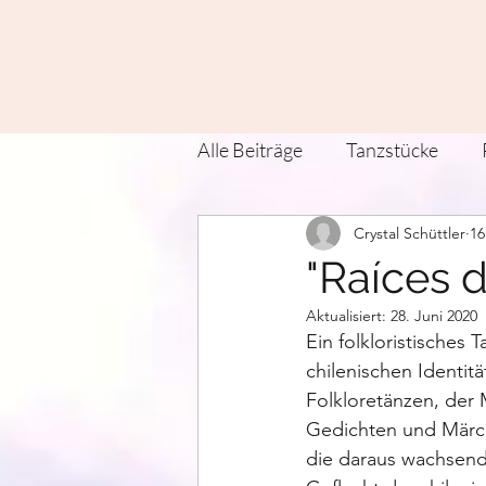
Alle Beiträge
Tanzstücke
Crystal Schüttler
16
Zeit Tanz Land Verein
Kü
"Raíces 
Aktualisiert:
28. Juni 2020
Contact Improvisation
T
Ein folkloristisches
chilenischen Identitä
Folkloretänzen, der 
Gedichten und Märch
die daraus wachsend