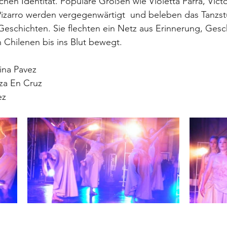
chen Identität. Populäre Größen wie Violetta Parra, Victo
izarro werden vergegenwärtigt  und beleben das Tanzstü
Geschichten. Sie flechten ein Netz aus Erinnerung, Gesc
 Chilenen bis ins Blut bewegt. 
ina Pavez
za En Cruz
ez