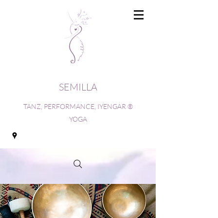
SEMILLA
TANZ, PERFORMANCE, IYENGAR ®
YOGA