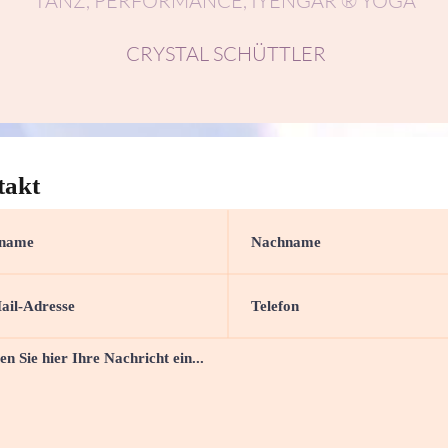
TANZ, PERFORMANCE, IYENGAR ® YOGA
CRYSTAL SCHÜTTLER
takt