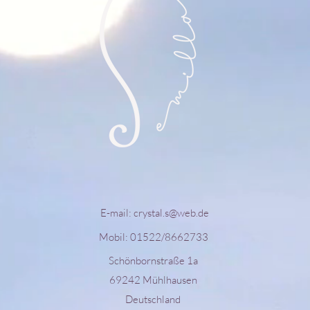
E-mail:
crystal.s@web.de
Mobil: 01522/8662733
Schönbornstraße 1a
69242 Mühlhausen
Deutschland