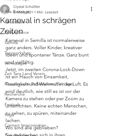
Crystal Schüttler
Alle Beiträge
6. März 2021
1 Min. Lesezeit
Karneval in schrägen
Tanzstücke
Zeiten
Performance
Karneval in Semilla ist normalerweise 
Semilla
ganz anders. Voller Kinder, kreativer 
Tanzworkshop
Ideen und spontaner Tänze. Ganz bunt 
und vielfältig. 
Vernissages
Jetzt, im zweiten Corona-Lock-Down 
Zeit Tanz Land Verein
ist ein Hauch von Einsamkeit, 
Künstlerische Reflektionen/Beiträge
Traurigkeit und Wehmut in der Luft. Es 
wird deutlich, wie still es ist vor der 
Recherche
Kamera zu stehen oder per Zoom zu 
Festivals
unterrichten. Keine echten Menschen, 
zu sehen, zu spüren, miteinander 
Yoga
lachen.
Contact Improvisation
Wo sind alle geblieben?
Sie verkriechen sich in ihren 
Tanz-Residenzen