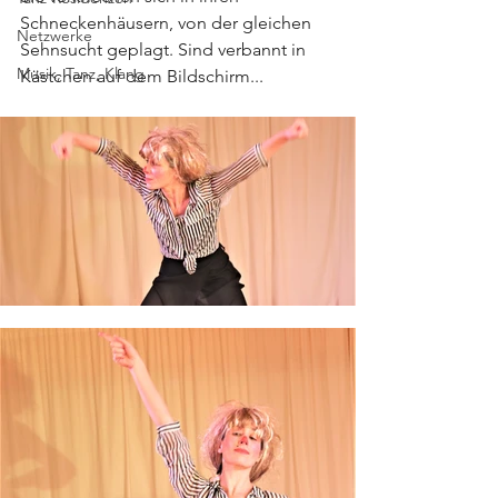
Schneckenhäusern, von der gleichen 
Netzwerke
Sehnsucht geplagt. Sind verbannt in 
Musik, Tanz, Klang
Kästchen auf dem Bildschirm...