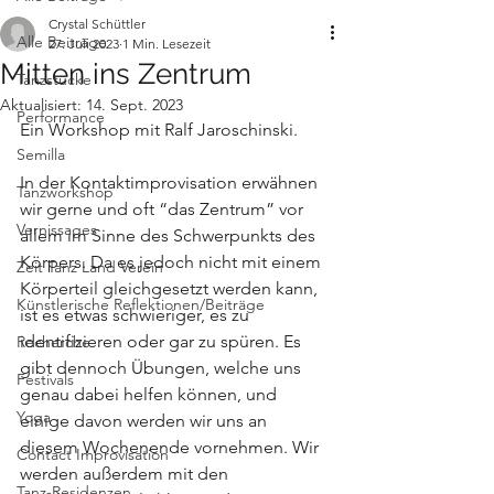
Crystal Schüttler
Alle Beiträge
27. Juli 2023
1 Min. Lesezeit
Mitten ins Zentrum
Tanzstücke
Aktualisiert:
14. Sept. 2023
Performance
Ein Workshop mit Ralf Jaroschinski.
Semilla
In der Kontaktimprovisation erwähnen 
Tanzworkshop
wir gerne und oft “das Zentrum” vor 
Vernissages
allem im Sinne des Schwerpunkts des 
Körpers. Da es jedoch nicht mit einem 
Zeit Tanz Land Verein
Körperteil gleichgesetzt werden kann, 
Künstlerische Reflektionen/Beiträge
ist es etwas schwieriger, es zu 
identifizieren oder gar zu spüren. Es 
Recherche
gibt dennoch Übungen, welche uns 
Festivals
genau dabei helfen können, und 
Yoga
einige davon werden wir uns an 
diesem Wochenende vornehmen. Wir 
Contact Improvisation
werden außerdem mit den 
Tanz-Residenzen