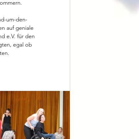
rpommern.
und-um-den-
n auf geniale 
 e.V. für den 
ten, egal ob 
ten.