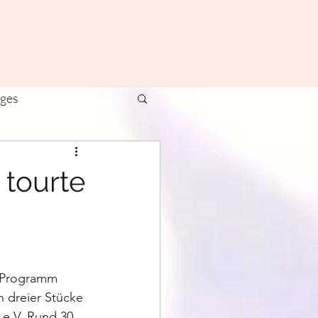
ages
ivals
Yoga
 tourte
 Programm 
 dreier Stücke 
 e.V. Rund 30 