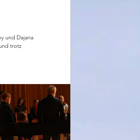
by
 und Dajana 
nd trotz 