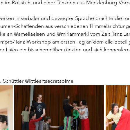
rin im Rollstuhl und einer Tänzerin aus Mecklenburg-Vo
erken in verbaler und bewegter Sprache brachte die r
Räumen-Schaffenden aus verschiedenen Himmelsrichtunge
ke an @ameliaeisen und @miriammarkl vom Zeit Tanz Land
mpro/Tanz-Workshop am ersten Tag an dem alle Beteilig
er Laien ein bisschen näher rückten und sich kennenlern
. Schüttler @littleartsecretsofme