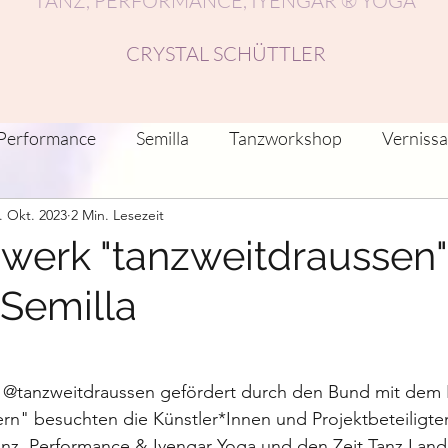
TANZ, PERFORMANCE, IYENGAR ® YOGA
CRYSTAL SCHÜTTLER
Performance
Semilla
Tanzworkshop
Verniss
. Okt. 2023
2 Min. Lesezeit
nstlerische Reflektionen/Beiträge
Recherche
Fest
werk "tanzweitdraussen"
 Semilla
anz-Residenzen
Netzwerke
Musik, Tanz, Klang
 @tanzweitdraussen gefördert durch den Bund mit dem
n" besuchten die Künstler*Innen und Projektbeteiligten
Tanz, Performance & Iyengar Yoga und den Zeit Tanz Land