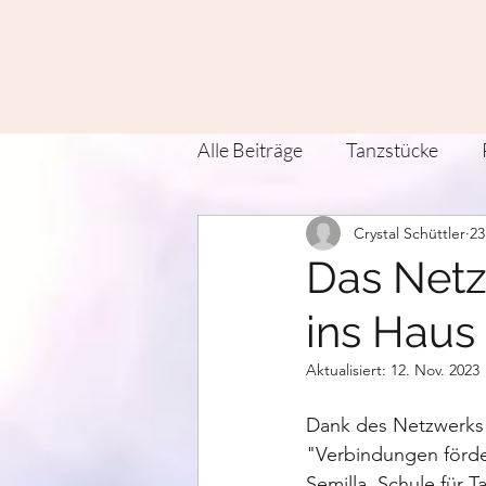
Alle Beiträge
Tanzstücke
Crystal Schüttler
23
Zeit Tanz Land Verein
Kü
Das Netz
ins Haus
Contact Improvisation
T
Aktualisiert:
12. Nov. 2023
Dank des Netzwerks
"Verbindungen förder
Semilla, Schule für 