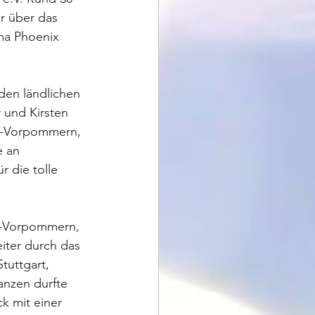
 über das 
ma Phoenix 
den ländlichen 
und Kirsten 
g-Vorpommern, 
 an 
 die tolle 
g-Vorpommern, 
ter durch das 
tuttgart, 
anzen durfte 
 mit einer 