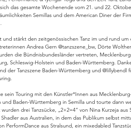
sich das gesamte Wochenende vom 21. und 22. Oktober
äumlichkeiten Semillas und dem American Diner der Fir
.
t und stärkt den zeitgenössischen Tanz im und rund um 
treterinnen Andrea Gern @tanzszene_bw, Dörte Wolther 
urden die Bündnisbundesländer vertreten, Mecklenbur
rg, Schleswig-Holstein und Baden-Württemberg. Danke
nd der Tanzszene Baden-Württemberg und @lillybendl für
ring.
te sein Touring mit den Künstler*Innen aus Mecklenbur
 und Baden-Württemberg in Semilla und tourte dann wei
 wurden drei Tanzsücke, „2+2=4“ von Nina Kurzeja aus S
hadler aus Australien, in dem das Publikum selbst mitt
 PerformDance aus Stralsund, ein mixedabled Tanzstück