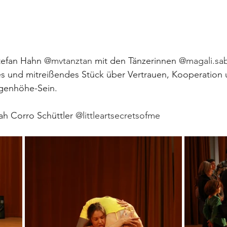
efan Hahn 
@mvtanztan
 mit den Tänzerinnen 
@magali.sa
 und mitreißendes Stück über Vertrauen, Kooperation u
genhöhe-Sein.
ah Corro Schüttler 
@littleartsecretsofme