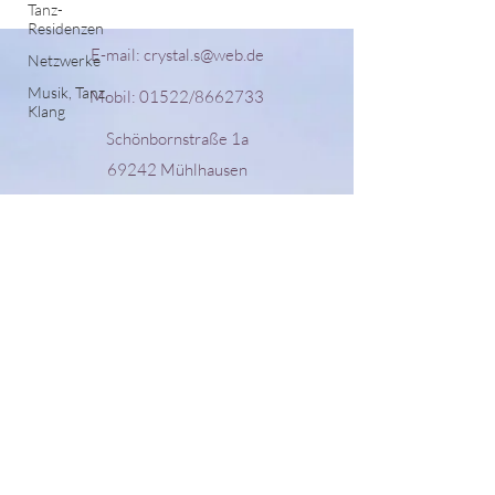
Tanz-
Residenzen
E-mail:
crystal.s@web.de
Netzwerke
Musik, Tanz,
Mobil: 01522/8662733
Klang
Schönbornstraße 1a
69242 Mühlhausen
Deutschland
Instagram @crystalsemilla
Telegramm-
Kanal
https://t.me/Semilla_ZeitTanzLand
Bankverbindung:
Aufgrund von Betrugsversuchen bitte direkt
anfragen an die obige Email-Adresse.