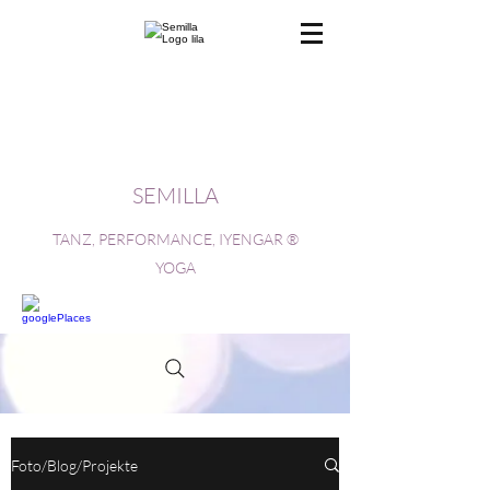
SEMILLA
TANZ, PERFORMANCE, IYENGAR ®
YOGA
Foto/Blog/Projekte