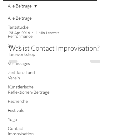
Alle Beiträge
Alle Beiträge
Tanzstücke
23. Apr. 2016
1 Min. Lesezeit
Performance
Semilla
Was ist Contact Improvisation??
Tanzworkshop
Vernissages
Zeit Tanz Land
Verein
Künstlerische
Reflektionen/Beiträge
Recherche
Festivals
Yoga
Contact
Improvisation