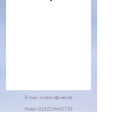
E-mail:
crystal.s@web.de
Mobil: 01522/8662733
Schönbornstraße 1a
69242 Mühlhausen