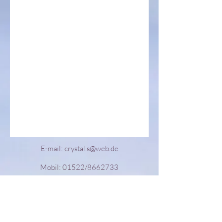
E-mail:
crystal.s@web.de
Mobil: 01522/8662733
Schönbornstraße 1a
69242 Mühlhausen
Deutschland