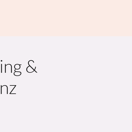
ing &
anz