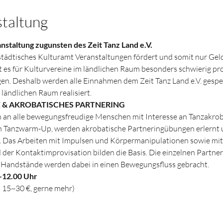
staltung
taltung zugunsten des Zeit Tanz Land e.V.
städtisches Kulturamt Veranstaltungen fördert und somit nur Geld
 es für Kulturvereine im ländlichen Raum besonders schwierig pro
n. Deshalb werden alle Einnahmen dem Zeit Tanz Land e.V. gespen
ländlichen Raum realisiert.
 & AKROBATISCHES PARTNERING
h an alle bewegungsfreudige Menschen mit Interesse an Tanzakro
 Tanzwarm-Up, werden akrobatische Partneringübungen erlernt un
Das Arbeiten mit Impulsen und Körpermanipulationen sowie mit P
der Kontaktimprovisation bilden die Basis. Die einzelnen Partner
nd Handstände werden dabei in einen Bewegungsfluss gebracht.
-12.00 Uhr
 15~30 €, gerne mehr)