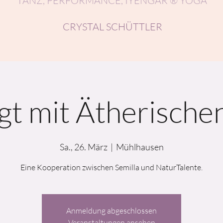
TANZ, PERFORMANCE, IYENGAR ® YOGA
CRYSTAL SCHÜTTLER
t mit Ätherische
Sa., 26. März
  |  
Mühlhausen
Eine Kooperation zwischen Semilla und NaturTalente.
Anmeldung abgeschlossen
Veranstaltungen ansehen