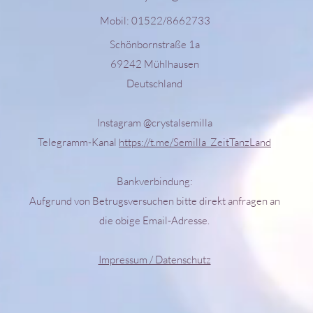
Mobil: 01522/8662733
Schönbornstraße 1a
69242 Mühlhausen
Deutschland
Instagram @crystalsemilla
Telegramm-Kanal
https://t.me/Semilla_ZeitTanzLand
Bankverbindung:
Aufgrund von Betrugsversuchen bitte direkt anfragen an
die obige Email-Adresse.
Impressum / Datenschutz