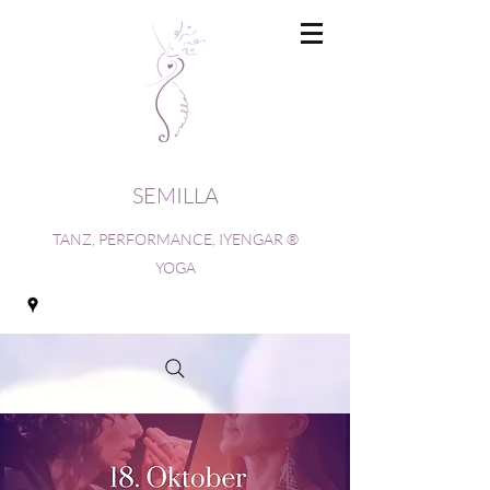
SEMILLA
TANZ, PERFORMANCE, IYENGAR ®
YOGA