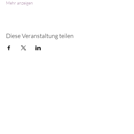
Mehr anzeigen
Diese Veranstaltung teilen
E-mail:
crystal.s@web.de
Mobil: 01522/8662733
Schönbornstraße 1a
69242 Mühlhausen
Deutschland
Instagram @crystalsemilla