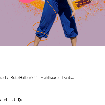
e 1a - Rote Halle, 69242 Mühlhausen, Deutschland
staltung