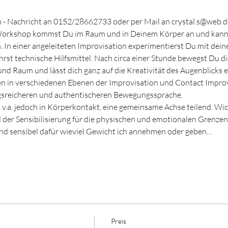
 Nachricht an 0152/28662733 oder per Mail an crystal.s@web.de
Workshop kommst Du im Raum und in Deinem Körper an und kannst
 In einer angeleiteten Improvisation experimentierst Du mit dei
hrst technische Hilfsmittel. Nach circa einer Stunde bewegst Du di
und Raum und lässt dich ganz auf die Kreativität des Augenblicks e
en in verschiedenen Ebenen der Improvisation und Contact Improvi
ngsreicheren und authentischeren Bewegungssprache.
 v.a. jedoch in Körperkontakt, eine gemeinsame Achse teilend. Wich
der Sensibilisierung für die physischen und emotionalen Grenzen
 und sensibel dafür wieviel Gewicht ich annehmen oder geben…
Preis