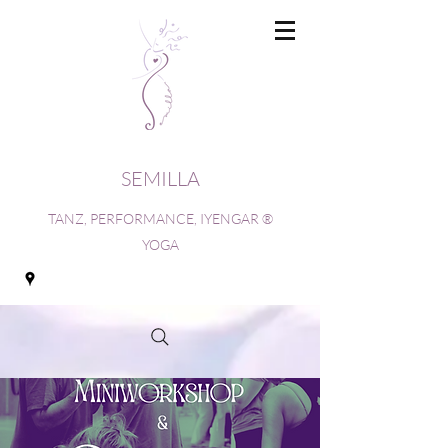
SEMILLA
TANZ, PERFORMANCE, IYENGAR ®
YOGA