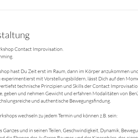
staltung
kshop Contact Improvisation.
mming.
hop hast Du Zeit erst im Raum, dann im Körper anzukommen und 
perimentierst mit Vorstellungsbildern, lässt Dich auf den Momen
tiefst technische Prinzipien und Skills der Contact Improvisation
hse, geben und nehmen Gewicht und erfahren Modalitäten von Ber
echslungsreiche und authentische Bewegungsfindung.
kshops wechseln zu jedem Termin und können z.B. sein:
s Ganzes und in seinen Teilen, Geschwindigkeit, Dynamik, Bewegung
d die Ebenen des äußeren Raumes und der Kinesphäre, des eigen