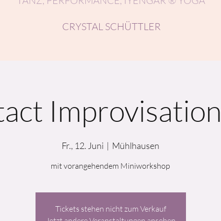
TANZ, PERFORMANCE, IYENGAR ® YOGA
CRYSTAL SCHÜTTLER
act Improvisatio
Fr., 12. Juni
  |  
Mühlhausen
mit vorangehendem Miniworkshop
Tickets stehen nicht zum Verkauf
Jetzt andere Veranstaltungen ansehen