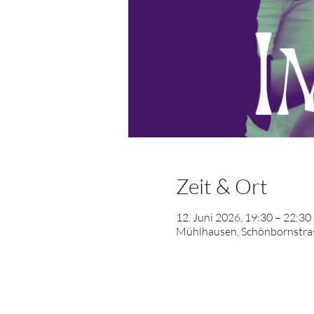
Zeit & Ort
12. Juni 2026, 19:30 – 22:30
Mühlhausen, Schönbornstras