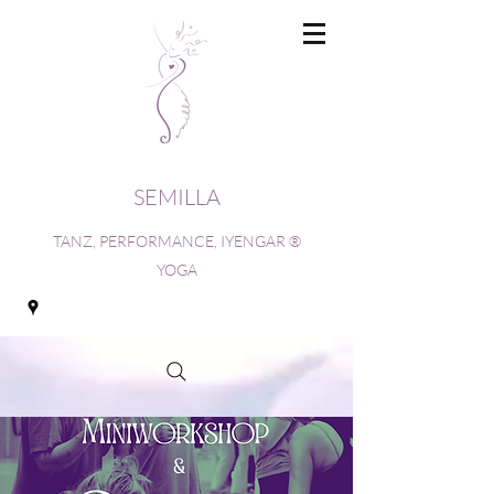
SEMILLA
TANZ, PERFORMANCE, IYENGAR ®
YOGA