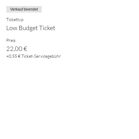
Verkauf beendet
Tickettyp
Low Budget Ticket
Preis
22,00 €
+0,55 € Ticket-Servicegebühr
Diese Veranstaltung teilen
E-mail:
crystal.s@web.de