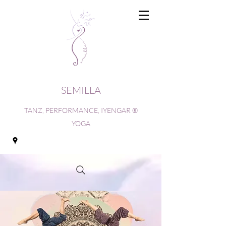
SEMILLA
TANZ, PERFORMANCE, IYENGAR ®
YOGA