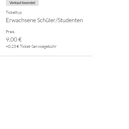
Verkauf beendet
Tickettyp
Erwachsene Schüler/Studenten
Preis
9,00 €
+0,23 € Ticket-Servicegebühr
Verkauf beendet
Tickettyp
Erwachsene regulär
Preis
11,00 €
+0,28 € Ticket-Servicegebühr