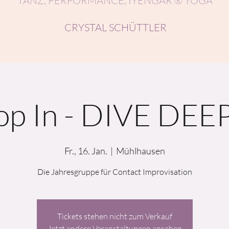
TANZ, PERFORMANCE, IYENGAR ® YOGA
CRYSTAL SCHÜTTLER
op In - DIVE DEE
Fr., 16. Jan.
  |  
Mühlhausen
Die Jahresgruppe für Contact Improvisation
Tickets stehen nicht zum Verkauf
Jetzt andere Veranstaltungen ansehen