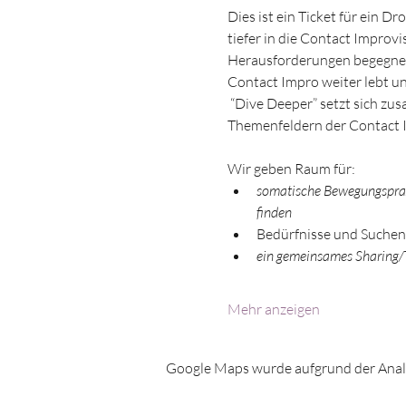
Dies ist ein Ticket für ein D
tiefer in die Contact Impro
Herausforderungen begegnen 
Contact Impro weiter lebt un
 “Dive Deeper” setzt sich zusammen aus einer Workshopreihe über 11 Terminen von 2,5 Stunden, zu verschiedenen 
Themenfeldern der Contact I
Wir geben Raum für: 
somatische Bewegungspraxi
finden 
Bedürfnisse und Suchen i
ein gemeinsames Sharing/T
Mehr anzeigen
Google Maps wurde aufgrund der Analyt