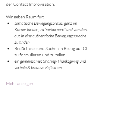
der Contact Improvisation. 
Wir geben Raum für: 
somatische Bewegungspraxis, ganz im 
Körper landen, zu “verkörpern” und von dort 
aus in eine authentische Bewegungssprache 
zu finden 
Bedürfnisse und Suchen in Bezug auf CI 
zu formulieren und zu teilen 
ein gemeinsames Sharing/Thanksgiving und 
verbale & kreative Reflektion 
Mehr anzeigen
Diese Veranstaltung teilen