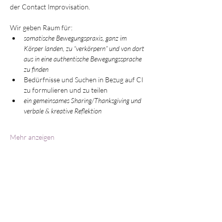
der Contact Improvisation. 
Wir geben Raum für: 
somatische Bewegungspraxis, ganz im 
Körper landen, zu “verkörpern” und von dort 
aus in eine authentische Bewegungssprache 
zu finden 
Bedürfnisse und Suchen in Bezug auf CI 
zu formulieren und zu teilen 
ein gemeinsames Sharing/Thanksgiving und 
verbale & kreative Reflektion 
Mehr anzeigen
Diese Veranstaltung teilen