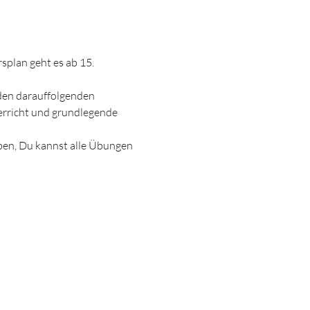
splan geht es ab 15. 
 den darauffolgenden 
erricht und grundlegende 
ben, Du kannst alle Übungen 