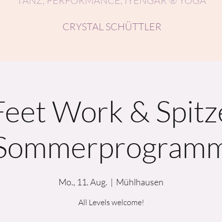
TANZ, PERFORMANCE, IYENGAR ® YOGA
CRYSTAL SCHÜTTLER
Feet Work & Spitz
Sommerprogram
Mo., 11. Aug.
  |  
Mühlhausen
All Levels welcome!