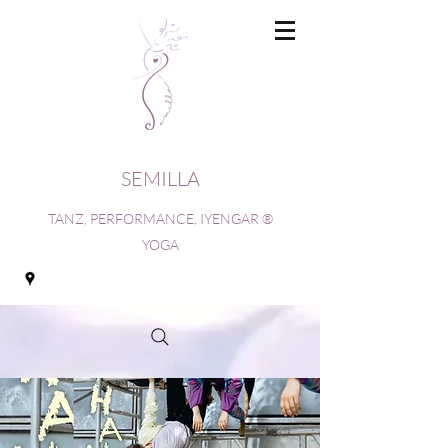
SEMILLA
TANZ, PERFORMANCE, IYENGAR ®
YOGA