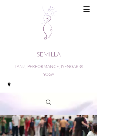
SEMILLA
TANZ, PERFORMANCE, IYENGAR ®
YOGA