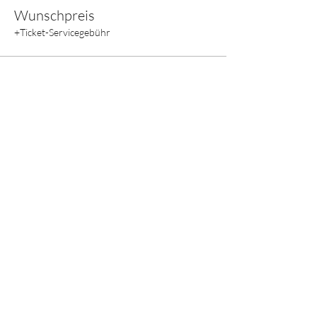
Wunschpreis
+Ticket-Servicegebühr
Diese Veranstaltung teilen
E-mail:
crystal.s@web.de
Mobil: 01522/8662733
Schönbornstraße 1a
69242 Mühlhausen
Deutschland