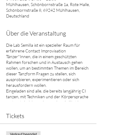
Mühlhausen, Schönbornstraße 1a, Rote Halle,
Schönbornstraße 8, 69242 Mühlhausen,
Deutschland
Über die Veranstaltung
Die Lab Semilla ist ein spezieller Raum für
erfahrene Contact Improvisation
Tänzer*Innen, die in einem geschützten
Rahmen forschen und in Austausch gehen
wollen, um an bestimmten Themen im Bereich
dieser Tanzform Fragen zu stellen, sich
ausprobieren, experimentieren oder sich
herausfordern wollen.
Eingeladen sind alle, die bereits langjährig CI
tanzen, mit Techniken und der Körpersprache
vertraut sind, bzw. eine gewisse Agilität im
Kontakt mit anderen mitbringen.
Das 20-30 minütige Warm up wird von
Tickets
unterschiedlichen
Lehrer*Innen/Tänzer*Innen/Experimentierer*I
nnen geleitet und ist bereits Teil der Lab, das
Verkauf beendet