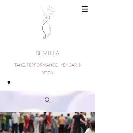
SEMILLA
TANZ, PERFORMANCE, IYENGAR ®
YOGA