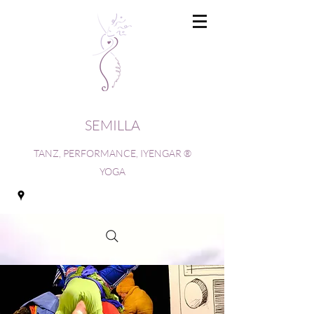
SEMILLA
TANZ, PERFORMANCE, IYENGAR ®
YOGA