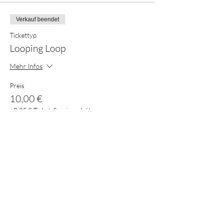
Verkauf beendet
Tickettyp
Looping Loop
Mehr Infos
Preis
10,00 €
+0,25 € Ticket-Servicegebühr
Diese Veranstaltung teilen