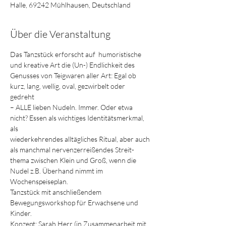
Halle, 69242 Mühlhausen, Deutschland
Über die Veranstaltung
Das Tanzstück erforscht auf  humoristische 
und kreative Art die (Un-) Endlichkeit des 

Genusses von Teigwaren aller Art: Egal ob 
kurz, lang, wellig, oval, gezwirbelt oder 
gedreht 

– ALLE lieben Nudeln. Immer. Oder etwa 
nicht? Essen als wichtiges Identitätsmerkmal, 
als 

wiederkehrendes alltägliches Ritual, aber auch 
als manchmal nervenzerreißendes Streit-

thema zwischen Klein und Groß, wenn die 
Nudel z.B. Überhand nimmt im 
Wochenspeiseplan.
Tanzstück mit anschließendem 
Bewegungsworkshop für Erwachsene und 
Kinder.
Konzept: Sarah Herr (in Zusammenarbeit mit 