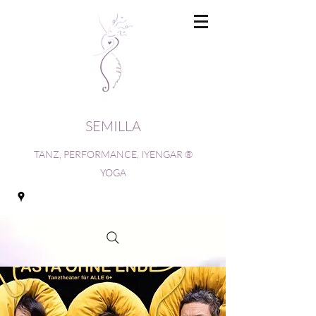
SEMILLA
TANZ, PERFORMANCE, IYENGAR ®
YOGA