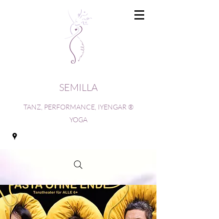
SEMILLA
TANZ, PERFORMANCE, IYENGAR ®
YOGA