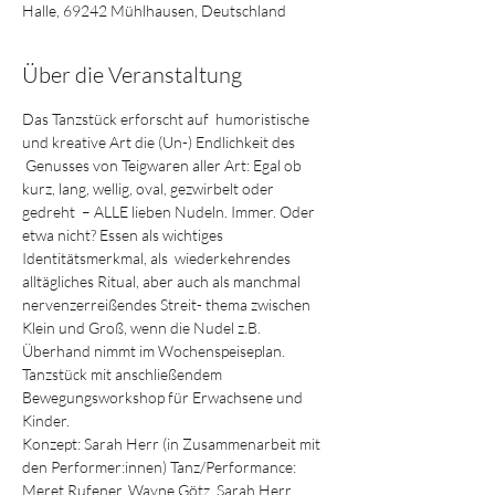
Halle, 69242 Mühlhausen, Deutschland
Über die Veranstaltung
Das Tanzstück erforscht auf  humoristische 
und kreative Art die (Un-) Endlichkeit des 
 Genusses von Teigwaren aller Art: Egal ob 
kurz, lang, wellig, oval, gezwirbelt oder 
gedreht  – ALLE lieben Nudeln. Immer. Oder 
etwa nicht? Essen als wichtiges 
Identitätsmerkmal, als  wiederkehrendes 
alltägliches Ritual, aber auch als manchmal 
nervenzerreißendes Streit- thema zwischen 
Klein und Groß, wenn die Nudel z.B. 
Überhand nimmt im Wochenspeiseplan.
Tanzstück mit anschließendem 
Bewegungsworkshop für Erwachsene und 
Kinder.
Konzept: Sarah Herr (in Zusammenarbeit mit 
den Performer:innen) Tanz/Performance: 
Meret Rufener, Wayne Götz, Sarah Herr 