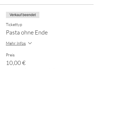
Verkauf beendet
Tickettyp
Pasta ohne Ende
Mehr Infos
Preis
10,00 €
+0,25 € Ticket-Servicegebühr
Diese Veranstaltung teilen