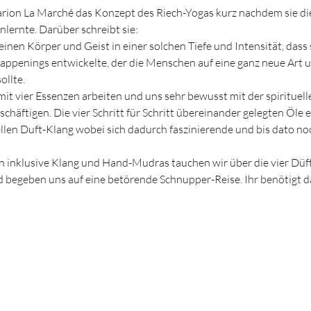
ion La Marché das Konzept des Riech-Yogas kurz nachdem sie die
lernte. Darüber schreibt sie:
nen Körper und Geist in einer solchen Tiefe und Intensität, dass s
Happenings entwickelte, der die Menschen auf eine ganz neue Art 
llte. 
t vier Essenzen arbeiten und uns sehr bewusst mit der spirituel
chäftigen. Die vier Schritt für Schritt übereinander gelegten Öle 
ellen Duft-Klang wobei sich dadurch faszinierende und bis dato 
n inklusive Klang und Hand-Mudras tauchen wir über die vier Düft
 begeben uns auf eine betörende Schnupper-Reise. Ihr benötigt daf