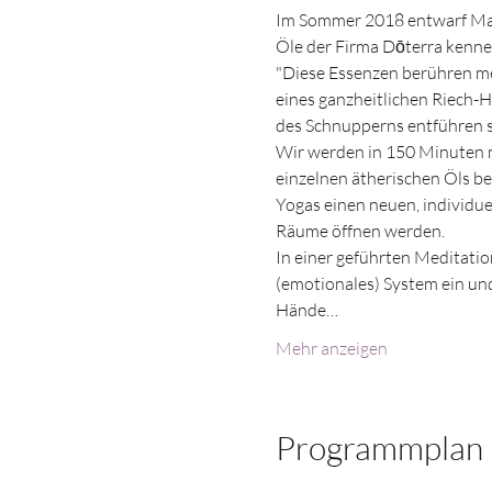
Im Sommer 2018 entwarf Mar
Öle der Firma Dōterra kennen
"Diese Essenzen berühren mei
eines ganzheitlichen Riech-
des Schnupperns entführen so
Wir werden in 150 Minuten mi
einzelnen ätherischen Öls bes
Yogas einen neuen, individu
Räume öffnen werden. 
In einer geführten Meditatio
(emotionales) System ein und
Hände…
Mehr anzeigen
Programmplan