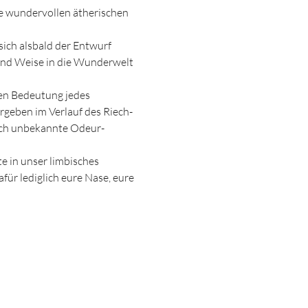
 wundervollen ätherischen 
ich alsbald der Entwurf 
und Weise in die Wunderwelt 
len Bedeutung jedes 
ergeben im Verlauf des Riech-
noch unbekannte Odeur-
e in unser limbisches 
ür lediglich eure Nase, eure 