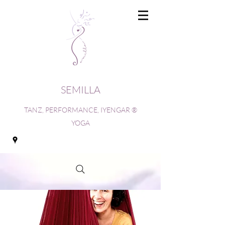
SEMILLA
TANZ, PERFORMANCE, IYENGAR ®
YOGA