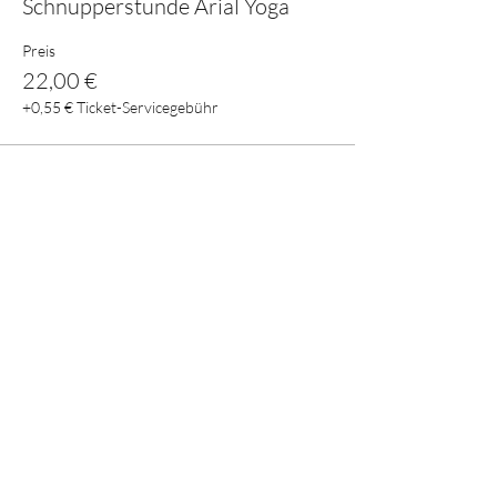
Schnupperstunde Arial Yoga
Preis
22,00 €
+0,55 € Ticket-Servicegebühr
Diese Veranstaltung teilen
E-mail:
crystal.s@web.de
Mobil: 01522/8662733
Schönbornstraße 1a