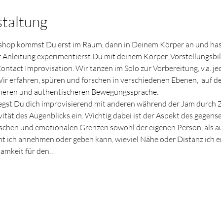
staltung
hop kommst Du erst im Raum, dann in Deinem Körper an und hast 
 Anleitung experimentierst Du mit deinem Körper, Vorstellungsbil
ntact Improvisation. Wir tanzen im Solo zur Vorbereitung, v.a. je
r erfahren, spüren und forschen in verschiedenen Ebenen,  auf de
cheren und authentischeren Bewegungssprache.
egst Du dich improvisierend mit anderen während der Jam durch Z
ivität des Augenblicks ein. Wichtig dabei ist der Aspekt des gegens
sischen und emotionalen Grenzen sowohl der eigenen Person, als a
ht ich annehmen oder geben kann, wieviel Nähe oder Distanz ich er
samkeit für den…