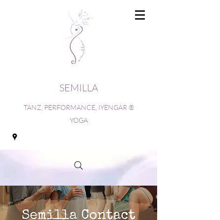
SEMILLA
TANZ, PERFORMANCE, IYENGAR ®
YOGA