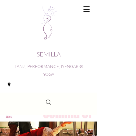
SEMILLA
TANZ, PERFORMANCE, IYENGAR ®
YOGA