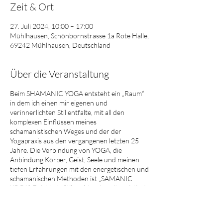
Zeit & Ort
27. Juli 2024, 10:00 – 17:00
Mühlhausen, Schönbornstrasse 1a Rote Halle,
69242 Mühlhausen, Deutschland
Über die Veranstaltung
Beim SHAMANIC YOGA entsteht ein „Raum“
in dem ich einen mir eigenen und
verinnerlichten Stil entfalte, mit all den
komplexen Einflüssen meines
schamanistischen Weges und der der
Yogapraxis aus den vergangenen letzten 25
Jahre. Die Verbindung von YOGA, die
Anbindung Körper, Geist, Seele und meinen
tiefen Erfahrungen mit den energetischen und
schamanischen Methoden ist „SAMANIC
YOGA“. Es ist kein Stil, welcher bereits existiert,
sondern er entfaltet sich durch mich, im
Moment und das immer und immer wieder
neu.