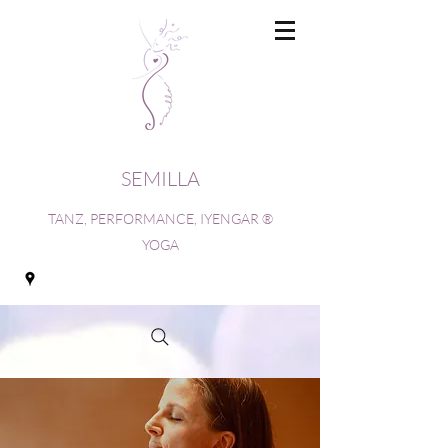
SEMILLA
TANZ, PERFORMANCE, IYENGAR ®
YOGA