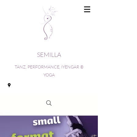
SEMILLA
TANZ, PERFORMANCE, IYENGAR ®
YOGA