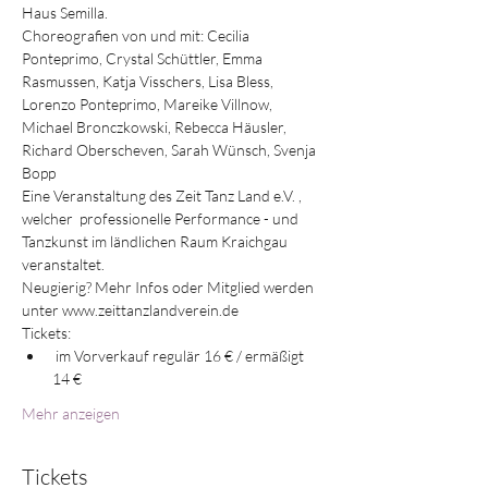
Haus Semilla.
Choreografien von und mit: Cecilia 
Ponteprimo, Crystal Schüttler, Emma 
Rasmussen, Katja Visschers, Lisa Bless, 
Lorenzo Ponteprimo, Mareike Villnow, 
Michael Bronczkowski, Rebecca Häusler, 
Richard Oberscheven, Sarah Wünsch, Svenja 
Bopp
Eine Veranstaltung des Zeit Tanz Land e.V. , 
welcher  professionelle Performance - und 
Tanzkunst im ländlichen Raum Kraichgau 
veranstaltet.
Neugierig? Mehr Infos oder Mitglied werden 
unter www.zeittanzlandverein.de
Tickets:
 im Vorverkauf regulär 16 € / ermäßigt 
14 € 
Mehr anzeigen
Tickets