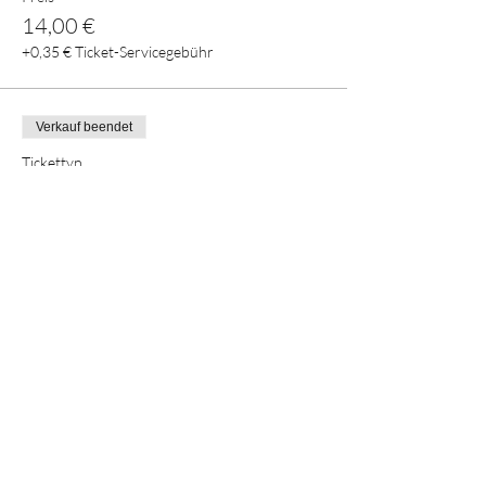
14,00 €
+0,35 € Ticket-Servicegebühr
Verkauf beendet
Tickettyp
Mitglieder-Ticket
Mehr Infos
Preis
8,00 €
+0,20 € Ticket-Servicegebühr
Diese Veranstaltung teilen