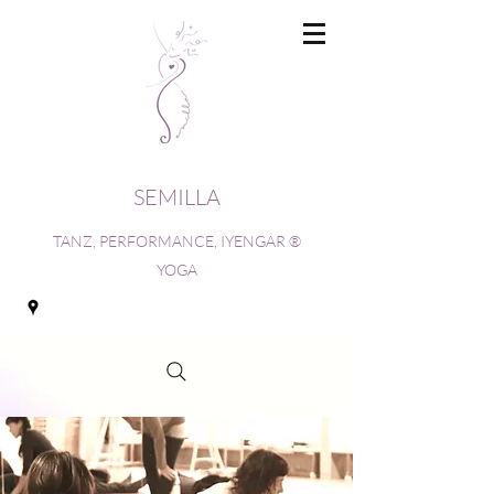
SEMILLA
TANZ, PERFORMANCE, IYENGAR ®
YOGA