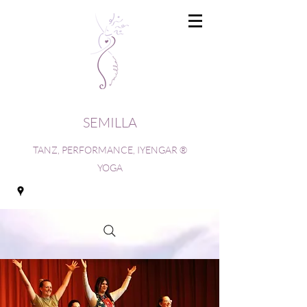
SEMILLA
TANZ, PERFORMANCE, IYENGAR ®
YOGA