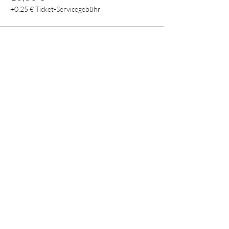
+0,25 € Ticket-Servicegebühr
Diese Veranstaltung teilen
E-mail:
crystal.s@web.de
Mobil: 01522/8662733
Schönbornstraße 1a
69242 Mühlhausen
Deutschland