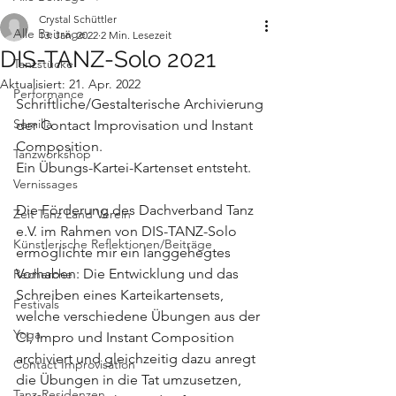
Crystal Schüttler
Alle Beiträge
13. Jan. 2022
2 Min. Lesezeit
DIS-TANZ-Solo 2021
Tanzstücke
Aktualisiert:
21. Apr. 2022
Performance
Schriftliche/Gestalterische Archivierung 
Semilla
der Contact Improvisation und Instant 
Composition.
Tanzworkshop
Ein Übungs-Kartei-Kartenset entsteht.
Vernissages
Die Förderung des Dachverband Tanz 
Zeit Tanz Land Verein
e.V. im Rahmen von DIS-TANZ-Solo 
Künstlerische Reflektionen/Beiträge
ermöglichte mir ein langgehegtes 
Vorhaben: Die Entwicklung und das 
Recherche
Schreiben eines Karteikartensets, 
Festivals
welche verschiedene Übungen aus der 
Yoga
CI, Impro und Instant Composition 
archiviert und gleichzeitig dazu anregt 
Contact Improvisation
die Übungen in die Tat umzusetzen, 
Tanz-Residenzen