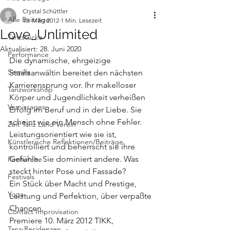
Crystal Schüttler
Alle Beiträge
10. März 2012
1 Min. Lesezeit
Love_Unlimited
Tanzstücke
Aktualisiert:
28. Juni 2020
Performance
Die dynamische, ehrgeizige 
Semilla
Staatsanwältin bereitet den nächsten 
Karrierensprung vor. Ihr makelloser 
Tanzworkshop
Körper und Jugendlichkeit verheißen 
Vernissages
Erfolg im Beruf und in der Liebe. Sie 
scheint wie ein Mensch ohne Fehler.
Zeit Tanz Land Verein
Leistungsorientiert wie sie ist, 
Künstlerische Reflektionen/Beiträge
kontrolliert und beherrscht sie ihre 
Gefühle. Sie dominiert andere. Was 
Recherche
steckt hinter Pose und Fassade?
Festivals
Ein Stück über Macht und Prestige, 
Yoga
Leistung und Perfektion, über verpaßte 
Chancen.
Contact Improvisation
Premiere 10. März 2012 TIKK, 
Tanz-Residenzen