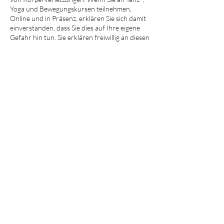
Yoga und Bewegungskursen teilnehmen,
Online und in Präsenz, erklären Sie sich damit
einverstanden, dass Sie dies auf Ihre eigene
Gefahr hin tun. Sie erklären freiwillig an diesen
Aktivitäten teilzunehmen, das Risiko einer
Verletzung für sich selbst zu übernehmen und
erklären sich damit einverstanden, dass
Semilla – Schule für Tanz, Performance und
Yoga von allen bekannten oder unbekannten
Ansprüchen und Ursachen befreit ist, die sich
aus Fahrlässigkeit ergeben können.
Kontaktangaben
Schönbornstraße 1a, Mühlhausen, Germany