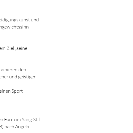
teidigungskunst und
chgewichtssinn
m Ziel „seine
rainieren den
her und geistiger
keinen Sport
gen Form im Yang-Stil
R) nach Angela