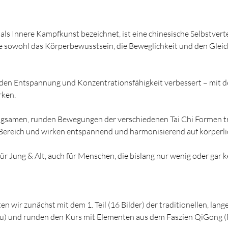
 als Innere Kampfkunst bezeichnet, ist eine chinesische Selbstver
e sowohl das Körperbewusstsein, die Beweglichkeit und den Glei
en Entspannung und Konzentrationsfähigkeit verbessert – mit de
rken.
angsamen, runden Bewegungen der verschiedenen Tai Chi Formen t
Bereich und wirken entspannend und harmonisierend auf körperlic
 für Jung & Alt, auch für Menschen, die bislang nur wenig oder gar 
en wir zunächst mit dem 1. Teil (16 Bilder) der traditionellen, lan
u) und runden den Kurs mit Elementen aus dem Faszien QiGong (