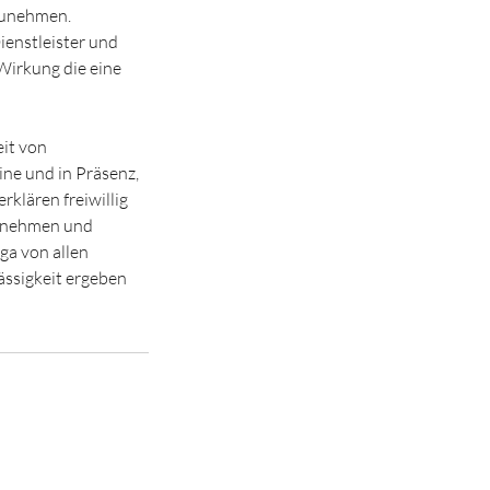
lzunehmen.
ienstleister und
 Wirkung die eine
it von
ne und in Präsenz,
erklären freiwillig
bernehmen und
ga von allen
ässigkeit ergeben