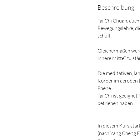
Beschreibung
Tai Chi Chuan, auch
Bewegungslehre, di
schult.
Gleichermaßen werd
innere Mitte“ zu stä
Die meditativen, l
Körper im aeroben 
Ebene.
Tai Chi ist geeignet
betrieben haben …
In diesem Kurs start
(nach Yang Cheng F