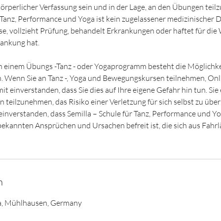
r körperlicher Verfassung sein und in der Lage, an den Übungen tei
r Tanz, Performance und Yoga ist kein zugelassener medizinischer D
se, vollzieht Prüfung, behandelt Erkrankungen oder haftet für die
rankung hat.
an einem Übungs -Tanz - oder Yogaprogramm besteht die Möglichke
. Wenn Sie an Tanz -, Yoga und Bewegungskursen teilnehmen, Onli
mit einverstanden, dass Sie dies auf Ihre eigene Gefahr hin tun. Sie 
en teilzunehmen, das Risiko einer Verletzung für sich selbst zu ü
 einverstanden, dass Semilla – Schule für Tanz, Performance und Yo
kannten Ansprüchen und Ursachen befreit ist, die sich aus Fahrl
n
a, Mühlhausen, Germany