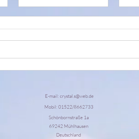
Fram
BONES OF WATER
E-mail:
crystal.s@web.de
Mobil: 01522/8662733
Schönbornstraße 1a
69242 Mühlhausen
Deutschland