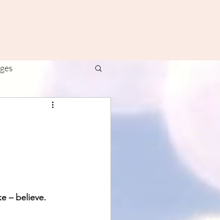
ages
ivals
Yoga
e – believe.