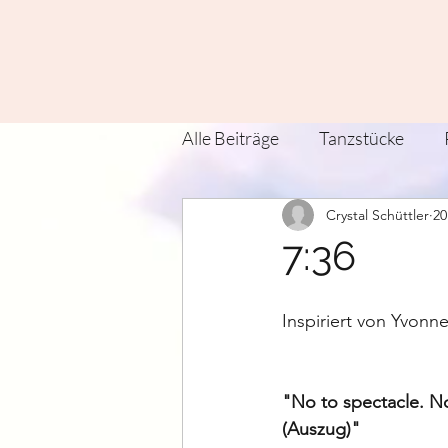
Alle Beiträge
Tanzstücke
Crystal Schüttler
20
Zeit Tanz Land Verein
Kü
7:36
Contact Improvisation
T
Inspiriert von Yvonn
"No to spectacle. No
(Auszug)"