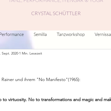
TANZ, PERFORMANCE, IYENGAR ® YOGA
CRYSTAL SCHÜTTLER
Performance
Semilla
Tanzworkshop
Verniss
. Sept. 2020
1 Min. Lesezeit
nstlerische Reflektionen/Beiträge
Recherche
Fest
anz-Residenzen
Netzwerke
Musik, Tanz, Klang
e Rainer und ihrem "No Manifesto"(1965):  
 to virtuosity. No to transformations and magic and mak