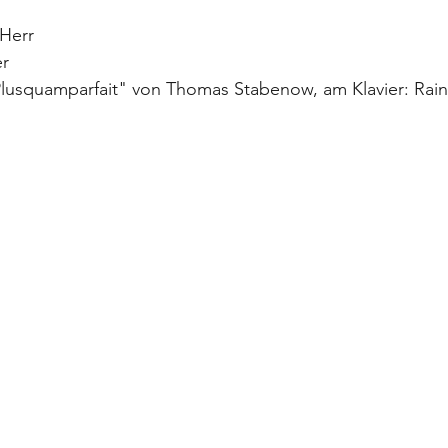
 Herr
er
Plusquamparfait" von Thomas Stabenow, am Klavier: Rai